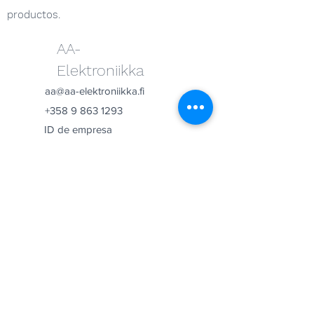
productos.
AA-
Elektroniikka
aa@aa-elektroniikka.fi
+358 9 863 1293
ID de empresa
0875206-3
Entregas rápidas!
Los pedidos de productos en stock se
procesan y envían en un plazo de 1 a 4
días hábiles.
Calidad nacional.