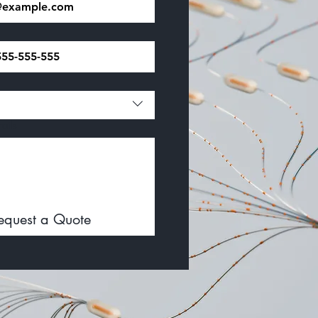
ails
equest a Quote