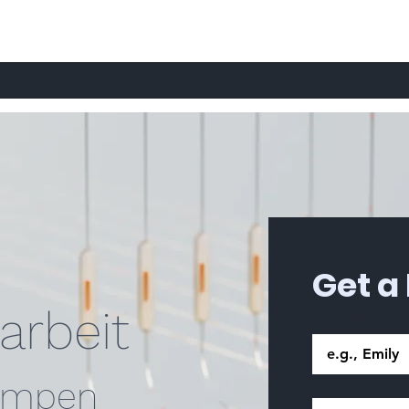
Get a
arbeit
First name
Email
ampen