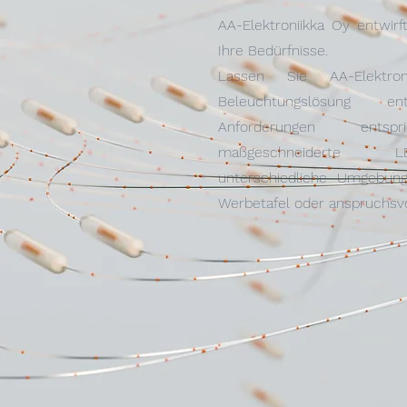
AA-Elektroniikka Oy entwir
Ihre Bedürfnisse.
Lassen Sie AA-Elektr
Beleuchtungslösung e
Anforderungen ents
maßgeschneiderte L
unterschiedliche Umgebun
Werbetafel oder anspruchsvo