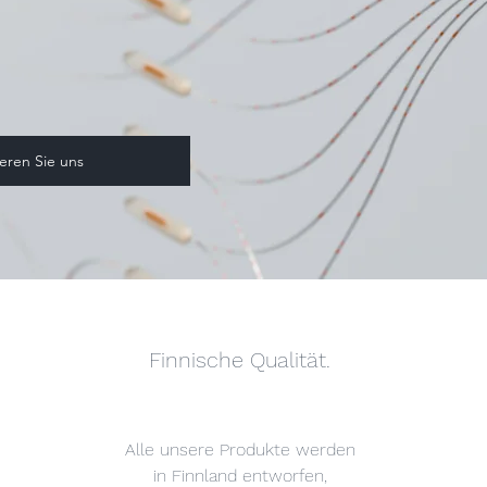
eren Sie uns
Finnische Qualität.
Alle unsere Produkte werden
in Finnland entworfen,