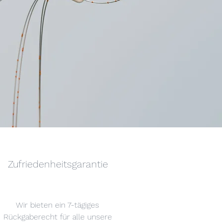
Zufriedenheitsgarantie
Wir bieten ein 7-tägiges
Rückgaberecht für alle unsere