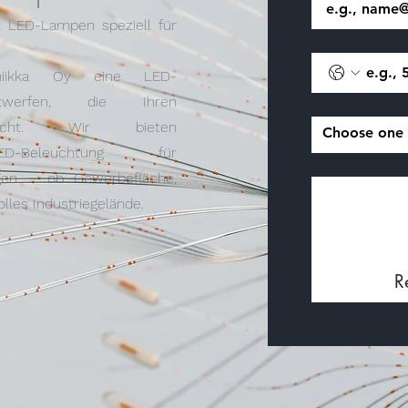
ft LED-Lampen speziell für
Phone
oniikka Oy eine LED-
Select a Service
ntwerfen, die Ihren
pricht. Wir bieten
Choose one
ED-Beleuchtung für
Give us more det
gen – ob Gewerbefläche,
lles Industriegelände.
R