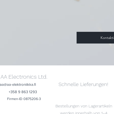
Kontakti
AA Electronics Ltd.
Schnelle Lieferungen!
aa@aa-elektroniikka.fi
+358 9 863 1293
Firmen-ID 0875206-3
Bestellungen von Lagerartikeln
werden innerhalb von 1–4