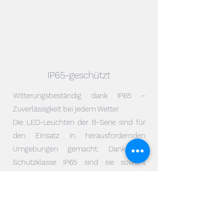
IP65-geschützt
Witterungsbeständig dank IP65 –
Zuverlässigkeit bei jedem Wetter
Die LED-Leuchten der B-Serie sind für
den Einsatz in herausfordernden
Umgebungen gemacht. Dank der
Schutzklasse IP65 sind sie sowohl
staub- als auch wasserdicht – äußere
Einflüsse wie Feuchtigkeit oder
Schmutz können der Leuchte nichts
anhaben. Das sorgt für eine konstant