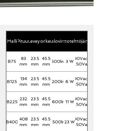
Malli
Pituus
Leveys
Korkeus
Valovirta
Ottoteho
Käyttöjännite
83
23.5
45.5
90Vac-
B75
600lm
3 W
mm
mm
mm
250Vac
134
23.5
45.5
90Vac-
B125
1200lm
6 W
mm
mm
mm
250Vac
232
23.5
45.5
90Vac-
B225
2600lm
11 W
mm
mm
mm
250Vac
408
23.5
45.5
90Vac-
B400
4500lm
23 W
mm
mm
mm
250Vac