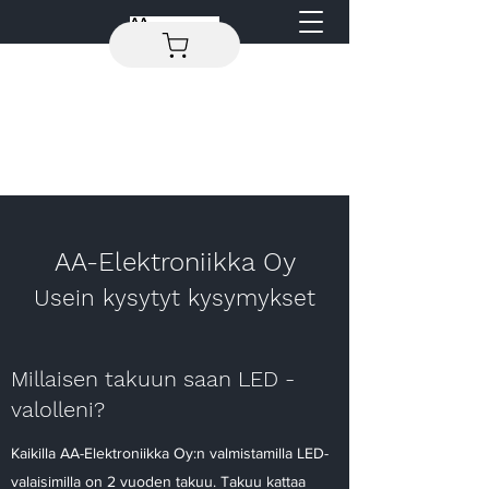
AA-Elektroniikka Oy
Usein kysytyt kysymykset
Millaisen takuun saan LED -
valolleni?
Kaikilla AA-Elektroniikka Oy:n valmistamilla LED-
valaisimilla on 2 vuoden takuu. Takuu kattaa