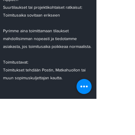
Suurtilaukset tai projektikohtaiset ratkaisut:
Toimitusaika sovitaan erikseen
Pyrimme aina toimittamaan tilaukset
mahdollisimman nopeasti ja tiedotamme
asiakasta, jos toimitusaika poikkeaa normaalista.
Toimitustavat:
Toimitukset tehdään Postin, Matkahuollon tai
muun sopimuskuljettajan kautta.
Eikö kysymyksesi löytynyt täältä? Laita
sähköpostia osoitteeseen
aa@aa-elektroniikka.fi